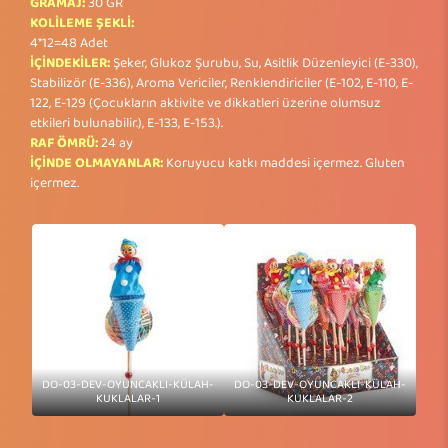
GRAMAJ:
30 GR
KOLİLEME ŞEKLİ:
4*12=48 Adet
İÇİNDEKİLER:
Şeker, Glukoz Şurubu, Su, Asitlik Düzenleyici (E-330),
Stabilizör (E-336), Aroma Vericiler, Renklendiriciler (E-102, E-110, E-
122, E-129 (Çocukların aktivite ve dikkatleri üzerine olumsuz
etkileri bulunabilir.), E-133, E-153.).
RAF ÖMRÜ:
24 ay
İÇİNDE OLMAYANLAR:
Koruyucu katkı maddesi içermez. Gluten
içermez.
DO-03-DEV-OYUNCAKLI-KÜLAH-
DO-03-DEV-OYUNCAKLI-KÜLAH-
KUKLALAR-1
KUKLALAR-2