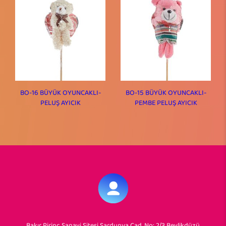
BO-16 BÜYÜK OYUNCAKLI-
BO-15 BÜYÜK OYUNCAKLI-
PELUŞ AYICIK
PEMBE PELUŞ AYICIK
Bakır Pirinç Sanayi Sitesi Sardunya Cad. No: 2/3 Beylikdüzü