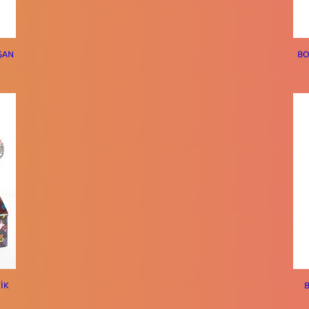
ŞAN
BO
İK
B