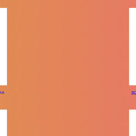
KA
BO