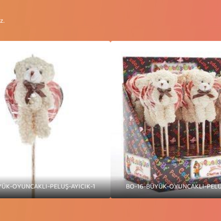
z.
YÜK-OYUNCAKLI-PELUŞ-AYICIK-1
BO-16-BÜYÜK-OYUNCAKLI-PELUŞ