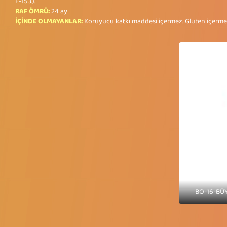
E-153.).
RAF ÖMRÜ:
24 ay
İÇİNDE OLMAYANLAR:
Koruyucu katkı maddesi içermez. Gluten içerme
BO-16-BÜ