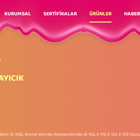
KURUMSAL
SERTİFİKALAR
ÜRÜNLER
HABER
k
AYICIK
izör (E-336), Aroma Vericiler, Renklendiriciler (E-102, E-110, E-122, E-129 (Çocuk