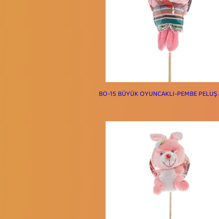
BO-15 BÜYÜK OYUNCAKLI-PEMBE PELUŞ 