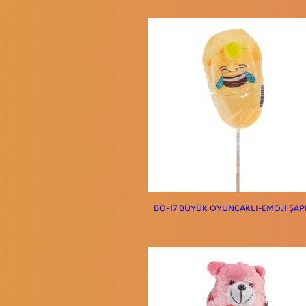
BO-17 BÜYÜK OYUNCAKLI-EMOJİ ŞAP