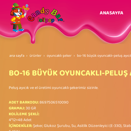
ANASAYFA
ana sayfa
ürünler
oyuncaklı şeker
bo-16 büyük oyuncakli-peluş ayici
BO-16 BÜYÜK OYUNCAKLI-PELUŞ 
Peluş ayıcık ve el üretimi oyuncaklı şekerimiz sizinle.
ADET BARKODU:
8697506510090
GRAMAJ:
30 GR
KOLİLEME ŞEKLİ:
4*12=48 Adet
İÇİNDEKİLER:
Şeker, Glukoz Şurubu, Su, Asitlik Düzenleyici (E-330), Stabil