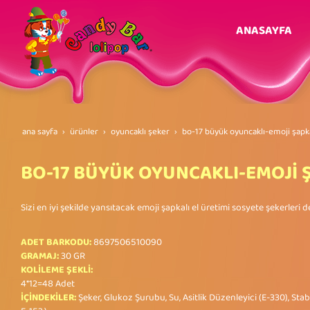
ANASAYFA
ana sayfa
ürünler
oyuncaklı şeker
bo-17 büyük oyuncakli-emoji̇ şapk
BO-17 BÜYÜK OYUNCAKLI-EMOJİ 
Sizi en iyi şekilde yansıtacak emoji şapkalı el üretimi sosyete şekerleri
ADET BARKODU:
8697506510090
GRAMAJ:
30 GR
KOLİLEME ŞEKLİ:
4*12=48 Adet
İÇİNDEKİLER:
Şeker, Glukoz Şurubu, Su, Asitlik Düzenleyici (E-330), Stabil