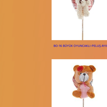
BO-16 BÜYÜK OYUNCAKLI-PELUŞ AYI