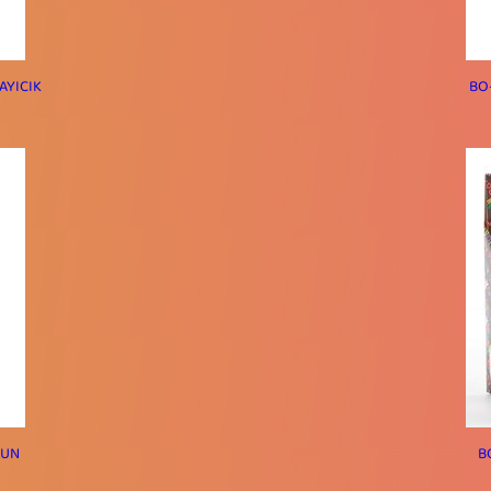
AYICIK
BO
YUN
B