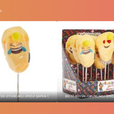
z.
YÜK-OYUNCAKLI-EMOJİ-ŞAPKA-1
BO-17-BÜYÜK-OYUNCAKLI-EMOJ