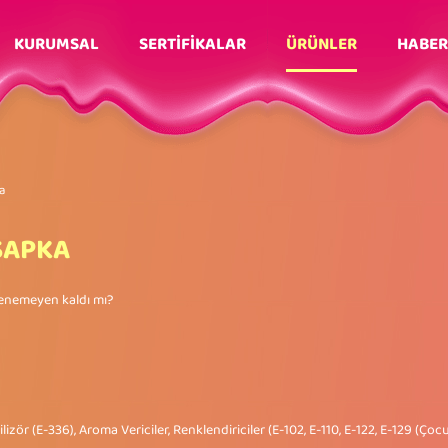
KURUMSAL
SERTİFİKALAR
ÜRÜNLER
HABER
a
ŞAPKA
 denemeyen kaldı mı?
izör (E-336), Aroma Vericiler, Renklendiriciler (E-102, E-110, E-122, E-129 (Çocuk