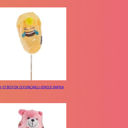
O-17 BÜYÜK OYUNCAKLI-EMOJİ ŞAPKA