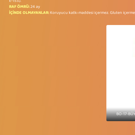
E-153.).
RAF ÖMRÜ:
24 ay
İÇİNDE OLMAYANLAR:
Koruyucu katkı maddesi içermez. Gluten içerme
BO-17-BÜ