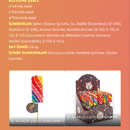
KOLİLEME ŞEKLİ:
4*24=96 Adet
2*50=100 Adet
4*150=600 Adet
İÇİNDEKİLER:
Şeker, Glukoz Şurubu, Su, Asitlik Düzenleyici (E-330),
Stabilizör (E-336), Aroma Vericiler, Renklendiriciler (E-102, E-110, E-
122, E-129 (Çocukların aktivite ve dikkatleri üzerine olumsuz
etkileri bulunabilir.), E-133, E-153.).
RAF ÖMRÜ:
24 ay
İÇİNDE OLMAYANLAR:
Koruyucu katkı maddesi içermez. Gluten
içermez.
SL-14-KALIP-ÇİZGİLİ-DONDURMA-
SL-14-KALIP-ÇİZGİLİ-DONDURMA-1
2