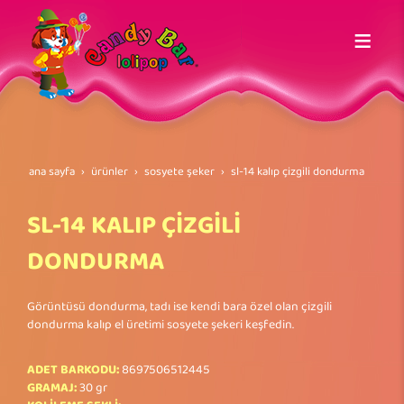
ana sayfa
ürünler
sosyete şeker
sl-14 kalip çi̇zgi̇li̇ dondurma
SL-14 KALIP ÇİZGİLİ
DONDURMA
Görüntüsü dondurma, tadı ise kendi bara özel olan çizgili
dondurma kalıp el üretimi sosyete şekeri keşfedin.
ADET BARKODU:
8697506512445
GRAMAJ:
30 gr