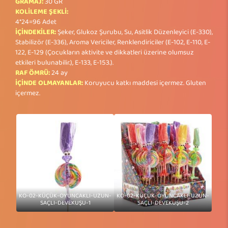
GRAMAJ:
30 GR
KOLİLEME ŞEKLİ:
4*24=96 Adet
İÇİNDEKİLER:
Şeker, Glukoz Şurubu, Su, Asitlik Düzenleyici (E-330),
Stabilizör (E-336), Aroma Vericiler, Renklendiriciler (E-102, E-110, E-
122, E-129 (Çocukların aktivite ve dikkatleri üzerine olumsuz
etkileri bulunabilir.), E-133, E-153.).
RAF ÖMRÜ:
24 ay
İÇİNDE OLMAYANLAR:
Koruyucu katkı maddesi içermez. Gluten
içermez.
KO-02-KÜÇÜK-OYUNCAKLI-UZUN-
KO-02-KÜÇÜK-OYUNCAKLI-UZUN-
SAÇLI-DEVEKUŞU-1
SAÇLI-DEVEKUŞU-2