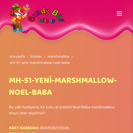
ana sayfa
ürünler
marshmallow
mh-51-yeni̇-marshmallow-noel-baba
MH-51-YENİ-MARSHMALLOW-
NOEL-BABA
Bu yılki hediyeniz bir kutu el üretimi Noel Baba marshmallow
olsun ister miydiniz?
ADET BARKODU:
8697506513046