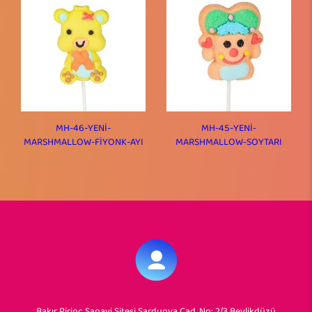
MH-46-YENİ-
MH-45-YENİ-
MARSHMALLOW-FİYONK-AYI
MARSHMALLOW-SOYTARI
Bakır Pirinç Sanayi Sitesi Sardunya Cad. No: 2/3 Beylikdüzü