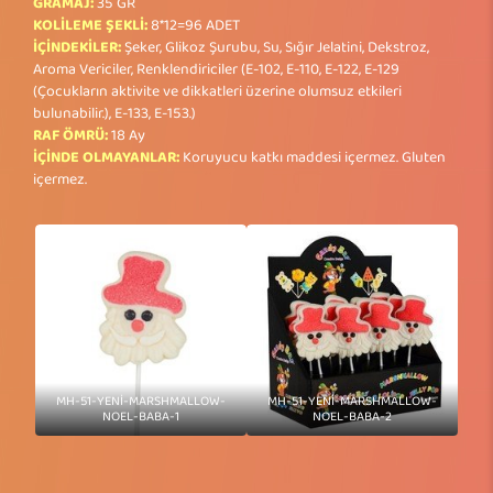
GRAMAJ:
35 GR
KOLİLEME ŞEKLİ:
8*12=96 ADET
İÇİNDEKİLER:
Şeker, Glikoz Şurubu, Su, Sığır Jelatini, Dekstroz,
Aroma Vericiler, Renklendiriciler (E-102, E-110, E-122, E-129
(Çocukların aktivite ve dikkatleri üzerine olumsuz etkileri
bulunabilir.), E-133, E-153.)
RAF ÖMRÜ:
18 Ay
İÇİNDE OLMAYANLAR:
Koruyucu katkı maddesi içermez. Gluten
içermez.
MH-51-YENİ-MARSHMALLOW-
MH-51-YENİ-MARSHMALLOW-
NOEL-BABA-1
NOEL-BABA-2