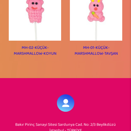
MH-02-KÜÇÜK-
MH-01-KÜÇÜK-
MARSHMALLOW-KOYUN
MARSHMALLOW-TAVŞAN
Bakır Pirinç Sanayi Sitesi Sardunya Cad. No: 2/3 Beylikdüzü
İstanbul - TÜRKİYE