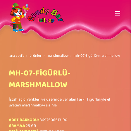
ana sayfa
ürünler
marshmallow
mh-07-fi̇gürlü-marshmallow
MH-07-FİGÜRLÜ-
MARSHMALLOW
İştah açıcı renkleri ve üzerinde yer alan farklı figürleriyle el
üretimi marshmallow sizinle.
ADET BARKODU:
8697506513190
GRAMAJ:
25 GR