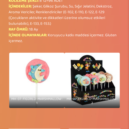
KOLİLEME ŞEKLİ:
8*12=96 ADET
İÇİNDEKİLER:
Şeker, Glikoz Şurubu, Su, Sığır Jelatini, Dekstroz,
Aroma Vericiler, Renklendiriciler (E-102, E-110, E-122, E-129
(Çocukların aktivite ve dikkatleri üzerine olumsuz etkileri
bulunabilir.), E-133, E-153.)
RAF ÖMRÜ:
18 Ay
İÇİNDE OLMAYANLAR:
Koruyucu katkı maddesi içermez. Gluten
içermez.
MH-07-FİGÜRLÜ-MARSHMALLOW-
MH-07-FİGÜRLÜ-MARSHMALLOW-
1
2