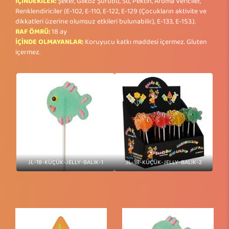
İÇİNDEKİLER:
Şeker, Glikoz Şurubu, Su, Pektin, Aroma Vericiler,
Renklendiriciler (E-102, E-110, E-122, E-129 (Çocukların aktivite ve
dikkatleri üzerine olumsuz etkileri bulunabilir.), E-133, E-153.).
RAF ÖMRÜ:
18 ay
İÇİNDE OLMAYANLAR:
Koruyucu katkı maddesi içermez. Gluten
içermez.
JL-18-KÜÇÜK-JELLY-BALIK-1
JL-18-KÜÇÜK-JELLY-BALIK-2