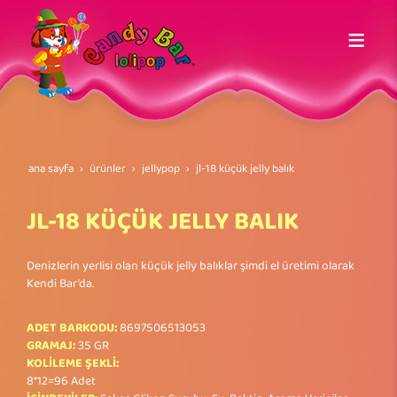
ana sayfa
ürünler
jellypop
jl-18 küçük jelly balik
JL-18 KÜÇÜK JELLY BALIK
Denizlerin yerlisi olan küçük jelly balıklar şimdi el üretimi olarak
Kendi Bar’da.
ADET BARKODU:
8697506513053
GRAMAJ:
35 GR
KOLİLEME ŞEKLİ:
8*12=96 Adet