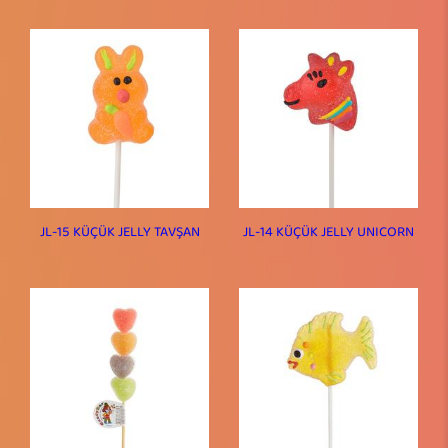
JL-15 KÜÇÜK JELLY TAVŞAN
JL-14 KÜÇÜK JELLY UNICORN