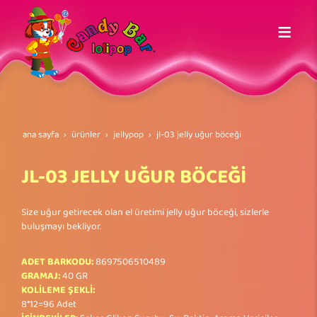
ana sayfa
ürünler
jellypop
jl-03 jelly uğur böceği̇
JL-03 JELLY UĞUR BÖCEĞİ
Size uğur getirecek olan el üretimi jelly uğur böceği, sizlerle
buluşmayı bekliyor.
ADET BARKODU:
8697506510489
GRAMAJ:
40 GR
KOLİLEME ŞEKLİ:
8*12=96 Adet