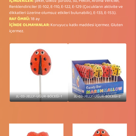
İÇİNDEKİLER:
Şeker, Glikoz Şurubu, Su, Pektin, Aroma Vericiler,
Renklendiriciler (E-102, E-110, E-122, E-129 (Çocukların aktivite ve
dikkatleri üzerine olumsuz etkileri bulunabilir.), E-133, E-153.).
RAF ÖMRÜ:
18 ay
İÇİNDE OLMAYANLAR:
Koruyucu katkı maddesi içermez. Gluten
içermez.
JL-03-JELLY-UĞUR-BÖCEĞİ-1
JL-03-JELLY-UĞUR-BÖCEĞİ-2