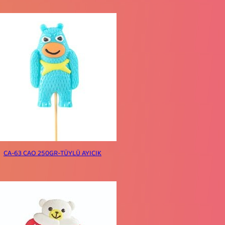
CA-63 CAO 250GR-TÜYLÜ AYICIK