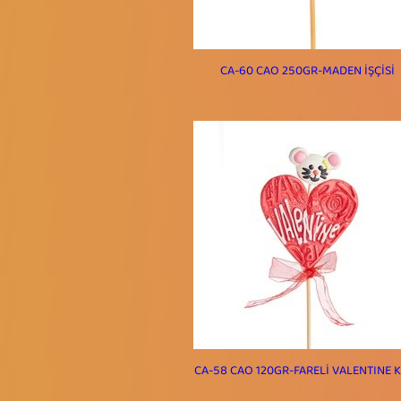
CA-60 CAO 250GR-MADEN İŞÇİSİ
CA-58 CAO 120GR-FARELİ VALENTINE 