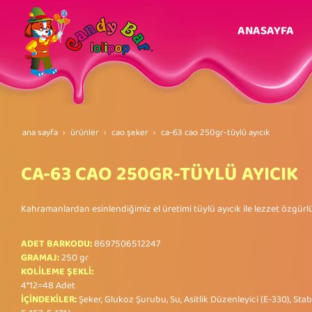
ANASAYFA
ana sayfa
ürünler
cao şeker
ca-63 cao 250gr-tüylü ayicik
CA-63 CAO 250GR-TÜYLÜ AYICIK
Kahramanlardan esinlendiğimiz el üretimi tüylü ayıcık ile lezzet özgürl
ADET BARKODU:
8697506512247
GRAMAJ:
250 gr
KOLİLEME ŞEKLİ:
4*12=48 Adet
İÇİNDEKİLER:
Şeker, Glukoz Şurubu, Su, Asitlik Düzenleyici (E-330), Stabil