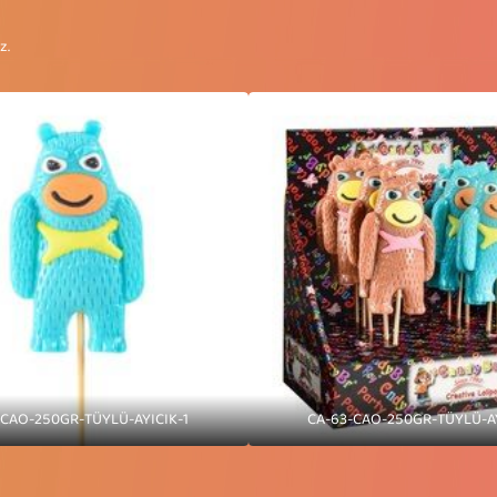
z.
-CAO-250GR-TÜYLÜ-AYICIK-1
CA-63-CAO-250GR-TÜYLÜ-AY