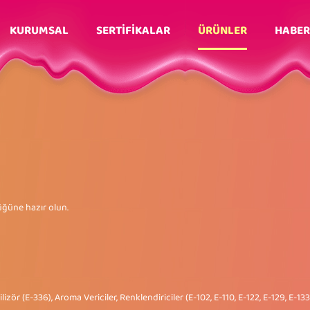
KURUMSAL
SERTİFİKALAR
ÜRÜNLER
HABER
üğüne hazır olun.
izör (E-336), Aroma Vericiler, Renklendiriciler (E-102, E-110, E-122, E-129, E-133