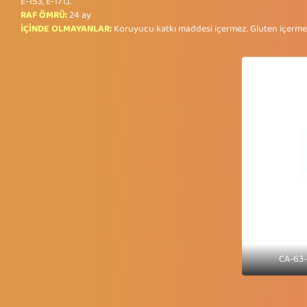
E-153, E-171.).
RAF ÖMRÜ:
24 ay
İÇİNDE OLMAYANLAR:
Koruyucu katkı maddesi içermez. Gluten içerme
CA-63